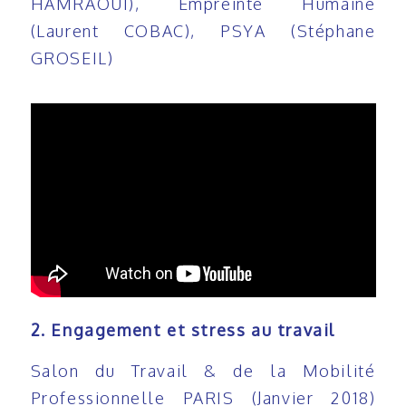
HAMRAOUI), Empreinte Humaine
(Laurent COBAC), PSYA (Stéphane
GROSEIL)
2. Engagement et stress au travail
Salon du Travail & de la Mobilité
Professionnelle PARIS (Janvier 2018)