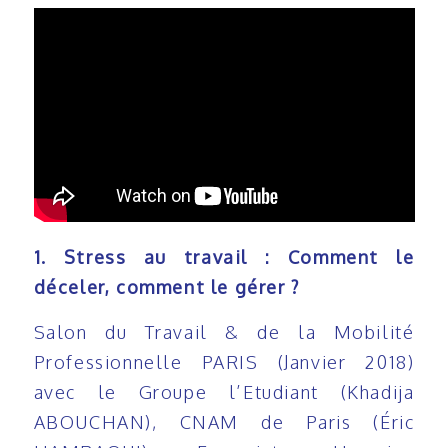
1. Stress au travail : Comment le
déceler, comment le gérer ?
Salon du Travail & de la Mobilité
Professionnelle PARIS (Janvier 2018)
avec le Groupe l’Etudiant (Khadija
ABOUCHAN), CNAM de Paris (Éric