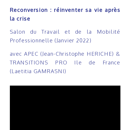
Reconversion : réinventer sa vie après
la crise
Salon du Travail et de la Mobilité
Professionnelle (Janvier 2022)
avec APEC (Jean-Christophe HERICHE) &
TRANSITIONS PRO Ile de France
(Laetitia GAMRASNI)