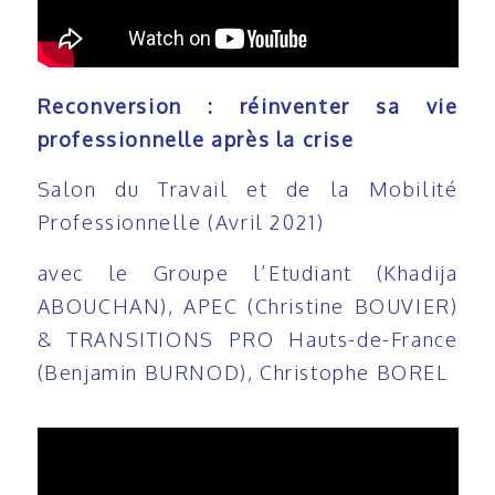
Reconversion : réinventer sa vie
professionnelle après la crise
Salon du Travail et de la Mobilité
Professionnelle (Avril 2021)
avec le Groupe l’Etudiant (Khadija
ABOUCHAN), APEC (Christine BOUVIER)
& TRANSITIONS PRO Hauts-de-France
(Benjamin BURNOD), Christophe BOREL