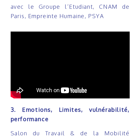
avec le Groupe l’Etudiant, CNAM de
Paris, Empreinte Humaine, PSYA
3. Emotions, Limites, vulnérabilité,
performance
Salon du Travail & de la Mobilité