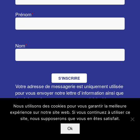
Prénom
*
Nom
*
S'INSCRIRE
Votre adresse de messagerie est uniquement utilisée
pour vous envoyer notre lettre d`information ainsi que
des informations concernant nos activités. Vous
pouvez à tout moment utiliser le lien de
Nous utilisons des cookies pour vous garantir la meilleure
désabonnement intégré dans la newsletter.
expérience sur notre site web. Si vous continuez à utiliser ce
site, nous supposerons que vous en êtes satisfait.
Ok