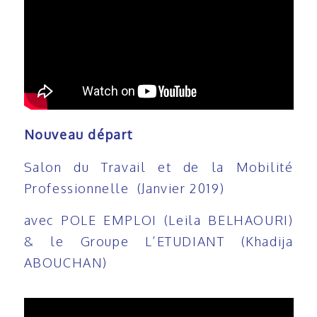
Nouveau départ
Salon du Travail et de la Mobilité
Professionnelle (Janvier 2019)
avec POLE EMPLOI (Leila BELHAOURI)
& le Groupe L’ETUDIANT (Khadija
ABOUCHAN)